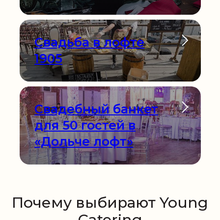
Свадьба в лофте
1905
Свадебный банкет
для 50 гостей в
«Дольче лофт»
Почему выбирают Young
Catering