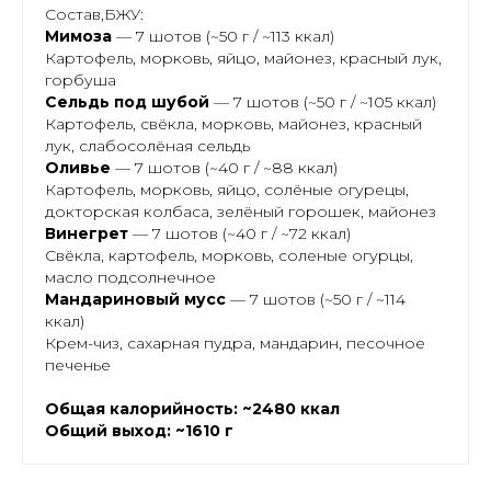
Состав,БЖУ:
Мимоза
— 7 шотов (~50 г / ~113 ккал)
Картофель, морковь, яйцо, майонез, красный лук,
горбуша
Сельдь под шубой
— 7 шотов (~50 г / ~105 ккал)
Картофель, свёкла, морковь, майонез, красный
лук, слабосолёная сельдь
Оливье
— 7 шотов (~40 г / ~88 ккал)
Картофель, морковь, яйцо, солёные огурецы,
докторская колбаса, зелёный горошек, майонез
Винегрет
— 7 шотов (~40 г / ~72 ккал)
Свёкла, картофель, морковь, соленые огурцы,
масло подсолнечное
Мандариновый мусс
— 7 шотов (~50 г / ~114
ккал)
Крем-чиз, сахарная пудра, мандарин, песочное
печенье
Общая калорийность: ~2480 ккал
Общий выход: ~1610 г