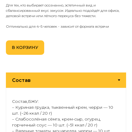
Для тех, кто выбирает осознанно, эстетичный вид и
сбалансированный вкус закусок .Идеально подойдёт для офиса,
деловой встречи или лёгкого перекуса без тяжести.
Оптимально для 4–5 человек - зависит от формата встречи
В КОРЗИНУ
Состав,БЖУ:
– Куриная грудка, тыквенный крем, черри — 10
шт. (~26 ккал / 20 г)
– Слабосолёная сёмга, крем-сыр, огурец,
горчичный соус — 10 шт. (~51 ккал / 20 г)
– Вяленые томаты, моцарелла, черри — 10 шт.