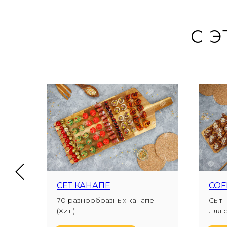
С 
СЕТ КАНАПЕ
COF
70 разнообразных канапе
Сытн
(Хит!)
для 