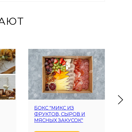
ПАЮТ
БОКС "МИКС ИЗ
СЕТ
ФРУКТОВ, СЫРОВ И
70 
МЯСНЫХ ЗАКУСОК"
(Хит!