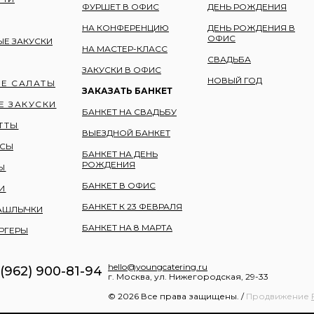
ФУРШЕТ В ОФИС
ДЕНЬ РОЖДЕНИЯ
НА КОНФЕРЕНЦИЮ
ДЕНЬ РОЖДЕНИЯ В
ОФИС
Е ЗАКУСКИ
НА МАСТЕР-КЛАСС
СВАДЬБА
ЗАКУСКИ В ОФИС
НОВЫЙ ГОД
Е САЛАТЫ
ЗАКАЗАТЬ БАНКЕТ
Е ЗАКУСКИ
БАНКЕТ НА СВАДЬБУ
ТТЫ
ВЫЕЗДНОЙ БАНКЕТ
КСЫ
БАНКЕТ НА ДЕНЬ
РОЖДЕНИЯ
Ы
БАНКЕТ В ОФИС
И
БАНКЕТ К 23 ФЕВРАЛЯ
АШЛЫЧКИ
БАНКЕТ НА 8 МАРТА
РГЕРЫ
hello@youngcatering.ru
 (962) 900-81-94
г. Москва, ул. Нижегородская, 29-33
© 2026 Все права защищены. /
Продвижение