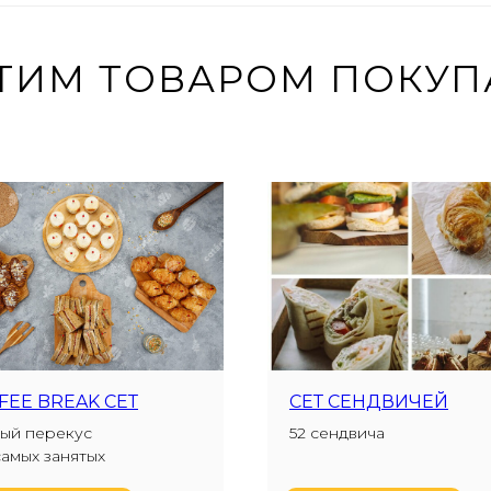
ЭТИМ ТОВАРОМ ПОКУ
FEE BREAK СЕТ
СЕТ СЕНДВИЧЕЙ
ый перекус
52 сендвича
самых занятых