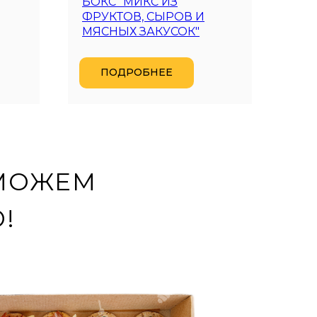
БОКС "МИКС ИЗ
СЕТ
ФРУКТОВ, СЫРОВ И
70 
МЯСНЫХ ЗАКУСОК"
(Хит!
ПОДРОБНЕЕ
ОМОЖЕМ
!